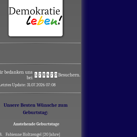
ir bedanken uns
5
7
8
4
7
0
Besuchern.
bei
Letztes Update: 31.07.2026 07:08
Unsere Besten Wünsche zum
Geburtstag:
Anstehende Geburtstage
8.
Fabienne Holtzengel [20 Jahre]