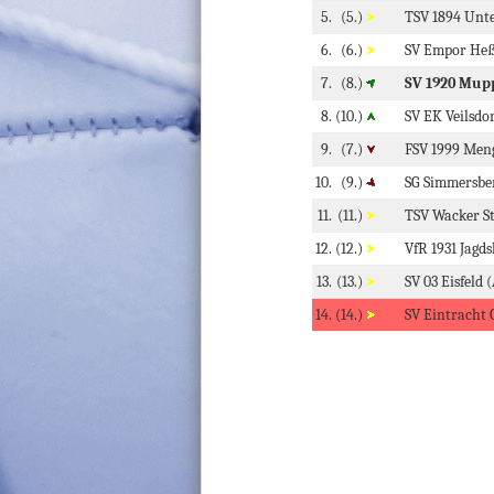
5.
(5.)
TSV 1894 Unt
6.
(6.)
SV Empor He
7.
(8.)
SV 1920 Mup
8.
(10.)
SV EK Veilsdor
9.
(7.)
FSV 1999 Men
10.
(9.)
SG Simmersbe
11.
(11.)
TSV Wacker St
12.
(12.)
VfR 1931 Jagd
13.
(13.)
SV 03 Eisfeld 
14.
(14.)
SV Eintracht 