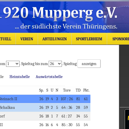
TUELL
VEREIN
ABTEILUNGEN
SPORTLERHEIM
SPONSOR
 vom
. Spieltag bis zum
. Spieltag
elle
Heimtabelle
Auswärtstabelle
Sp.
S
U
N
Tore
TD
Pkt.
Steinach II
26
19
4
3
107 : 26
81
61
 Schalkau
26
19
2
5
64 : 36
28
59
dorf
26
18
1
7
61 : 27
34
55
 II
26
16
6
4
85 : 30
55
54