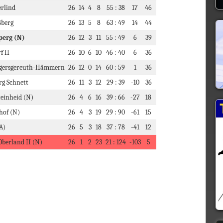
erlind
26
14
4
8
55 : 38
17
46
ßberg
26
13
5
8
63 : 49
14
44
perg (N)
26
12
3
11
55 : 49
6
39
f II
26
10
6
10
46 : 40
6
36
gersgereuth-Hämmern
26
12
0
14
60 : 59
1
36
rg Schnett
26
11
3
12
29 : 39
-10
36
einheid (N)
26
4
6
16
39 : 66
-27
18
shof (N)
26
4
3
19
29 : 90
-61
15
(A)
26
5
3
18
37 : 78
-41
12
Oberland II (N)
26
1
2
23
21 : 124
-103
5