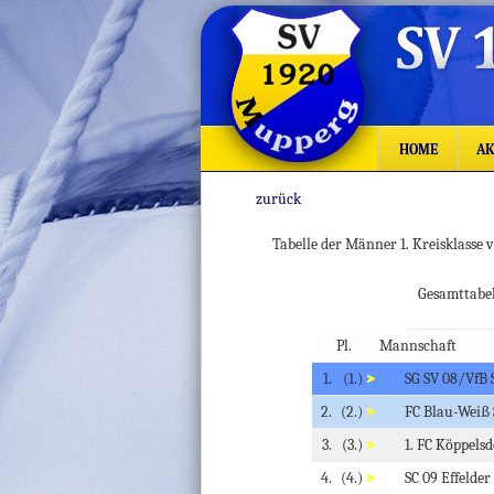
HOME
AK
zurück
Tabelle der Männer 1. Kreisklasse
Gesamttab
Pl.
Mannschaft
1.
(1.)
SG SV 08/VfB 
2.
(2.)
FC Blau-Weiß
3.
(3.)
1. FC Köppels
4.
(4.)
SC 09 Effelder