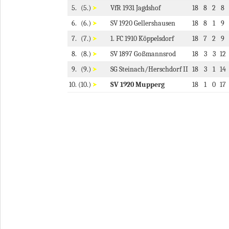
5.
(5.)
VfR 1931 Jagdshof
18
8
2
8
6.
(6.)
SV 1920 Gellershausen
18
8
1
9
7.
(7.)
1. FC 1910 Köppelsdorf
18
7
2
9
8.
(8.)
SV 1897 Goßmannsrod
18
3
3
12
9.
(9.)
SG Steinach/Herschdorf II
18
3
1
14
10.
(10.)
SV 1920 Mupperg
18
1
0
17