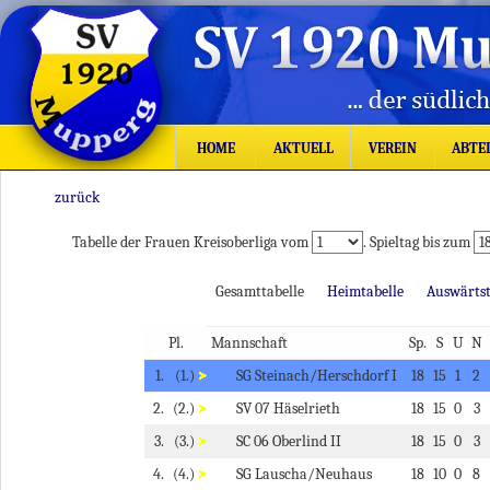
HOME
AKTUELL
VEREIN
ABTE
zurück
Tabelle der Frauen Kreisoberliga vom
. Spieltag bis zum
Gesamttabelle
Heimtabelle
Auswärtst
Pl.
Mannschaft
Sp.
S
U
N
1.
(1.)
SG Steinach/Herschdorf I
18
15
1
2
2.
(2.)
SV 07 Häselrieth
18
15
0
3
3.
(3.)
SC 06 Oberlind II
18
15
0
3
4.
(4.)
SG Lauscha/Neuhaus
18
10
0
8