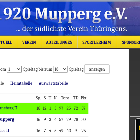
TUELL
VEREIN
ABTEILUNGEN
SPORTLERHEIM
SPONSOR
 vom
. Spieltag bis zum
. Spieltag
elle
Heimtabelle
Auswärtstabelle
Sp.
S
U
N
Tore
TD
Pkt.
nneberg II
16
12
1
3
97 : 25
72
37
Mupperg
16
9
3
4
57 : 29
28
30
der II
16
7
4
5
49 : 40
9
25