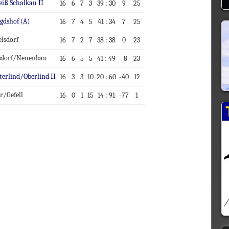
iß Schalkau II
16
6
7
3
39 : 30
9
25
agdshof (A)
16
7
4
5
41 : 34
7
25
elsdorf
16
7
2
7
38 : 38
0
23
sdorf/Neuenbau
16
6
5
5
41 : 49
-8
23
erlind/Oberlind II
16
3
3
10
20 : 60
-40
12
r/Gefell
16
0
1
15
14 : 91
-77
1