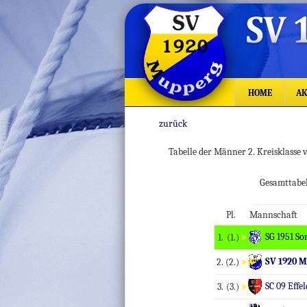
HOME
AK
zurück
Tabelle der Männer 2. Kreisklasse
Gesamttab
Pl.
Mannschaft
SG 1951 So
1.
(1.)
SV 1920 
2.
(2.)
SC 09 Effel
3.
(3.)