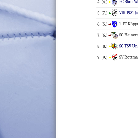
FC Blau-We
4.
(4.)
VfR 1931 J
5.
(7.)
1. FC Köpp
6.
(5.)
SG Heiner
7.
(6.)
SG TSV Unt
8.
(8.)
SV Rottma
9.
(9.)