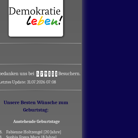
bedanken uns bei
Besuchern.
5
7
9
1
1
1
Letztes Update: 31.07.2026 07:08
Unsere Besten Wünsche zum
Geburtstag:
Anstehende Geburtstage
8.
Fabienne Holtzengel [20 Jahre]
8.
Sophia Freya Marx [8 Jahre]