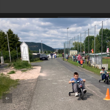
©2014-2020 SV 1920 Mupperg e.V. |
Impressum
|
Datenschutz
|