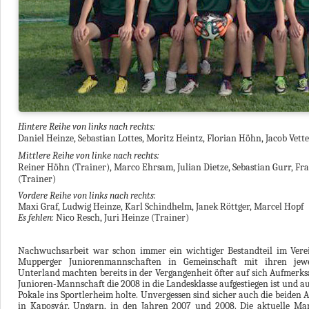
Hintere Reihe von links nach rechts:
Daniel Heinze, Sebastian Lottes, Moritz Heintz, Florian Höhn, Jacob Vette
Mittlere Reihe von linke nach rechts
:
Reiner Höhn (Trainer), Marco Ehrsam, Julian Dietze, Sebastian Gurr, Fr
(Trainer)
Vordere Reihe von links nach rechts:
Maxi Graf, Ludwig Heinze, Karl Schindhelm, Janek Röttger, Marcel Hopf
Es fehlen:
Nico Resch, Juri Heinze (Trainer)
Nachwuchsarbeit war schon immer ein wichtiger Bestandteil im Vere
Mupperger Juniorenmannschaften in Gemeinschaft mit ihren jewe
Unterland machten bereits in der Vergangenheit öfter auf sich Aufmerksa
Junioren-Mannschaft die 2008 in die Landesklasse aufgestiegen ist und a
Pokale ins Sportlerheim holte. Unvergessen sind sicher auch die beiden 
in Kaposvár, Ungarn, in den Jahren 2007 und 2008. Die aktuelle Mann