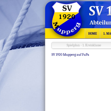
HOME
1. M
Spielplan - 1. Kreisklasse
SV 1920 Mupperg auf FuPa