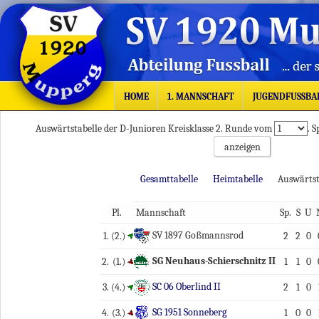
HOME
1. MANNSCHAFT
JUGENDFUSSBA
Auswärtstabelle der D-Junioren Kreisklasse 2. Runde vom
. 
Gesamttabelle
Heimtabelle
Auswärtst
Pl.
Mannschaft
Sp.
S
U
SV 1897 Goßmannsrod
1.
(2.)
2
2
0
SG Neuhaus-Schierschnitz II
2.
(1.)
1
1
0
SC 06 Oberlind II
3.
(4.)
2
1
0
SG 1951 Sonneberg
4.
(3.)
1
0
0