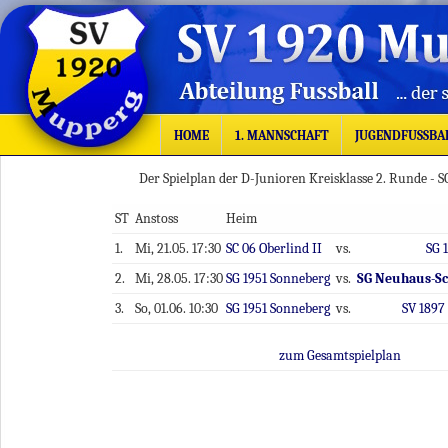
HOME
1. MANNSCHAFT
JUGENDFUSSBA
Der Spielplan der D-Junioren Kreisklasse 2. Runde - 
ST
Anstoss
Heim
1.
Mi, 21.05. 17:30
SC 06 Oberlind II
vs.
SG 
2.
Mi, 28.05. 17:30
SG 1951 Sonneberg
vs.
SG Neuhaus-Sch
3.
So, 01.06. 10:30
SG 1951 Sonneberg
vs.
SV 189
zum Gesamtspielplan