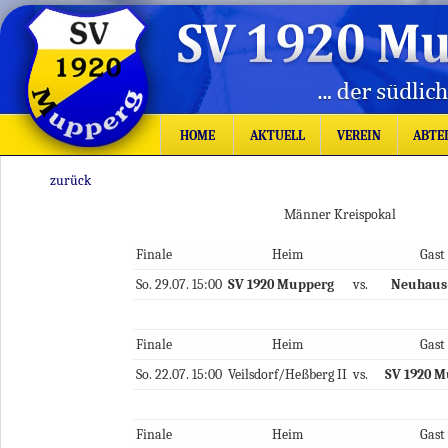
HOME
AKTUELL
VEREIN
ABTE
zurück
Männer Kreispokal
Finale
Heim
Gast
So.
29.07.
15:00
SV 1920 Mupperg
vs.
Neuhaus-
Finale
Heim
Gast
So.
22.07.
15:00
Veilsdorf/Heßberg II
vs.
SV 1920 
Finale
Heim
Gast