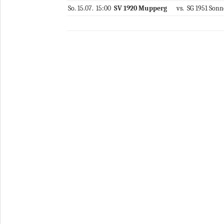
So.
15.07.
15:00
SV 1920 Mupperg
vs.
SG 1951 Sonn