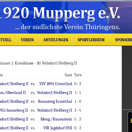
TUELL
VEREIN
ABTEILUNGEN
SPORTLERHEIM
SPONSOR
änner 1. Kreisklasse - SG Veilsdorf/Heßberg II
im
Gast
Tore
lsdorf/Heßberg II
vs.
TSV 1894 Unterlind
0 : 2
m./Oberland II
vs.
Veilsdorf/Heßberg II
1 : 1
lsdorf/Heßberg II
vs.
Rennsteig Ernstthal
1 : 0
1951 Sonneberg II
vs.
Veilsdorf/Heßberg II
3 : 4
lsdorf/Heßberg II
vs.
Meng./Rauenstein
5 : 2
lsdorf/Heßberg II
vs.
VfR Jagdshof 1931
0 : 3