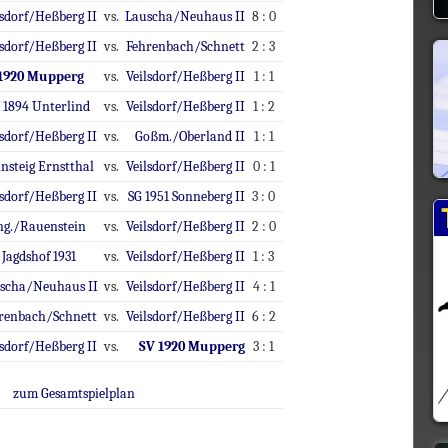
lsdorf/Heßberg II
vs.
Lauscha/Neuhaus II
8 : 0
lsdorf/Heßberg II
vs.
Fehrenbach/Schnett
2 : 3
1920 Mupperg
vs.
Veilsdorf/Heßberg II
1 : 1
 1894 Unterlind
vs.
Veilsdorf/Heßberg II
1 : 2
lsdorf/Heßberg II
vs.
Goßm./Oberland II
1 : 1
nsteig Ernstthal
vs.
Veilsdorf/Heßberg II
0 : 1
lsdorf/Heßberg II
vs.
SG 1951 Sonneberg II
3 : 0
g./Rauenstein
vs.
Veilsdorf/Heßberg II
2 : 0
 Jagdshof 1931
vs.
Veilsdorf/Heßberg II
1 : 3
scha/Neuhaus II
vs.
Veilsdorf/Heßberg II
4 : 1
renbach/Schnett
vs.
Veilsdorf/Heßberg II
6 : 2
lsdorf/Heßberg II
vs.
SV 1920 Mupperg
3 : 1
zum Gesamtspielplan