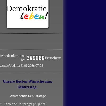
ir bedanken uns
5
7
8
6
9
3
Besuchern.
bei
Letztes Update: 31.07.2026 07:08
Unsere Besten Wünsche zum
Geburtstag:
Anstehende Geburtstage
8.
Fabienne Holtzengel [20 Jahre]