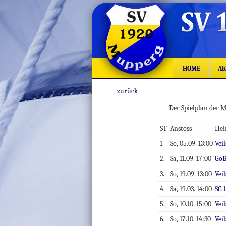
HOME
AK
zurück
Der Spielplan der M
ST
Anstoss
He
1.
So, 05.09. 13:00
Vei
2.
Sa, 11.09. 17:00
Goß
3.
So, 19.09. 13:00
Vei
4.
Sa, 19.03. 14:00
SG 
5.
So, 10.10. 15:00
Vei
6.
So, 17.10. 14:30
Vei